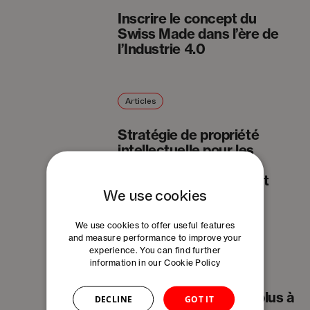
Inscrire le concept du
Swiss Made dans l’ère de
l’Industrie 4.0
Articles
Stratégie de propriété
intellectuelle pour les
startups biotech
(meilleures pratiques et
We use cookies
pièges à éviter)
We use cookies to offer useful features
and measure performance to improve your
Communiqués De Presse
experience. You can find further
information in our
Cookie Policy
Les sciences de la vie
s’étendent de plus en plus à
DECLINE
GOT IT